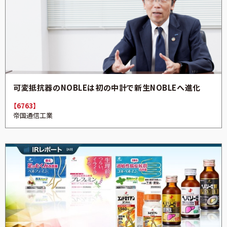
可変抵抗器のNOBLEは初の中計で新生NOBLEへ進化
【6763】
帝国通信工業