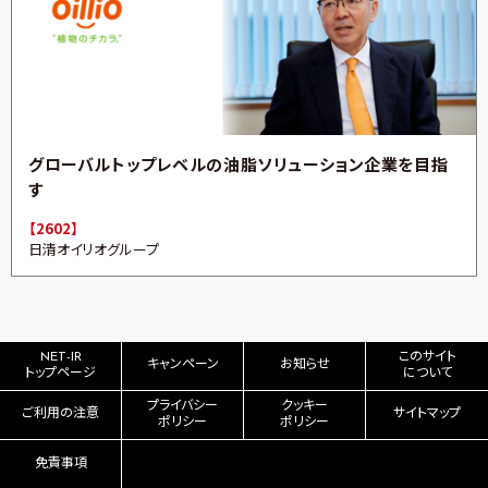
グローバルトップレベルの油脂ソリューション企業を目指
す
【2602】
日清オイリオグループ
NET-IR
このサイト
キャンペーン
お知らせ
トップページ
について
プライバシー
クッキー
ご利用の注意
サイトマップ
ポリシー
ポリシー
免責事項