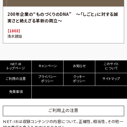
200年企業の“ものづくりのDNA” ～「しごと」に対する誠
実さと絶えざる革新の両立～
【1803】
清水建設
NET-IR
このサイト
キャンペーン
お知らせ
トップページ
について
プライバシー
クッキー
ご利用の注意
サイトマップ
ポリシー
ポリシー
免責事項
ご利用上の注意
NET-IRは収録コンテンツの内容について、正確性、相当性、その他一