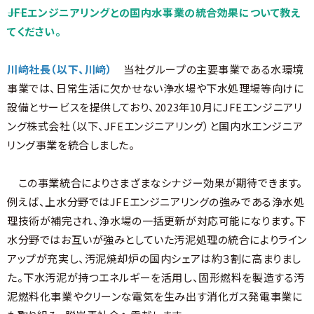
――JFEエンジニアリングとの国内水事業の統合効果について教え
てください。
川﨑社長（以下、川﨑）
当社グループの主要事業である水環境
事業では、日常生活に欠かせない浄水場や下水処理場等向けに
設備とサービスを提供しており、20
23
年
10
月に
JFE
エンジニアリ
ング株式会社（以下、JFEエンジニアリング）と国内水エンジニア
リング事業を統合しました。
この事業統合によりさまざまなシナジー効果が期待できます。
例えば、上水分野では
JFE
エンジニアリングの強みである浄水処
理技術が補完され、浄水場の一括更新が対応可能になります。下
水分野ではお互いが強みとしていた汚泥処理の統合によりライン
アップが充実し、汚泥焼却炉の国内シェアは約３割に高まりまし
た。下水汚泥が持つエネルギーを活用し、固形燃料を製造する汚
泥燃料化事業やクリーンな電気を生み出す消化ガス発電事業に