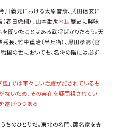
今川義元における太原雪斎、武田信玄に
信（春日虎綱）、山本勘助
＊1
。歴史に興味
名を聞いたことはある武将ばかりだろう。天
柴秀長、竹中重治（半兵衛）、黒田孝高（官
ど、戦国の世においても、名将の陰には必ず
陽軍鑑」では華々しい活躍が記されているも
がないため、その実在を疑問視されてい
を遂げつつある
うちのひとりだ。東北の名門、蘆名家を支