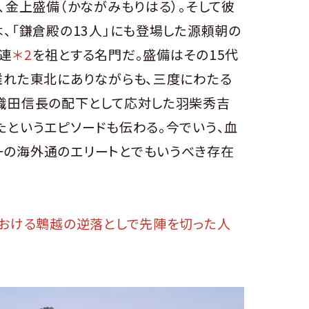
、金上盛備（かながみもりはる）。そして彼
、「鎌倉殿の13人」にも登場した源頼朝の
連
＊2
を祖とする名門だ。盛備はその15代
離れた東北にありながらも、三度にわたる
織田信長の配下として応対した羽柴秀吉
たというエピソードも伝わる。今でいう、血
の海外通のエリートとでもいうべき存在
における鵯越の逆落としで先陣を切った人