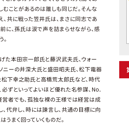
苦しむことがあるのは誰しも同じだ。そんな
え、共に戦った笠井氏は、まさに同志であ
を前に、孫氏は涙で声を詰まらせながら、感
う。
げた本田宗一郎氏と藤沢武夫氏、ウォー
ソニーの井深大氏と盛田昭夫氏、松下電器
た松下幸之助氏と高橋荒太郎氏など、時代
必ずといってよいほど優れた名参謀、No.
経営者でも、孤独な裸の王様では経営は成
し、代弁し、時には諫言し、共通の目標に向
織はうまく回っていくものだ。