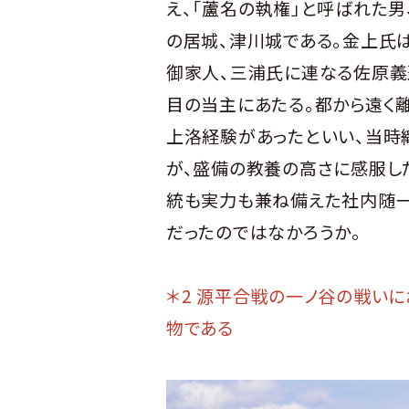
え、「蘆名の執権」と呼ばれた男
の居城、津川城である。金上氏は
御家人、三浦氏に連なる佐原義
目の当主にあたる。都から遠く
上洛経験があったといい、当時
が、盛備の教養の高さに感服し
統も実力も兼ね備えた社内随一
だったのではなかろうか。
＊2 源平合戦の一ノ谷の戦い
物である